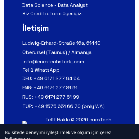
Data Science - Data Analyst
Biz Creditreform üyesiyiz.
İletişim
Ludwig-Erhard-Straße 16a, 61440
Oberursel (Taunus) / Almanya
info@eurotechstudy.com
Tel & WhatsApp
DEU:
+49 6171 277 84 54
ENG:
+49 6171 277 81 91
RUS:
+49 6171 277 81 99
TUR:
+49 1575 651 66 70 (only WA)
Telif Hakkı © 2026 euroTech
Study GmbH. Tüm Hakları
Bu sitede deneyimi iyileştirmek ve ölçüm için çerez
Saklıdır.
kullanıyoruz.